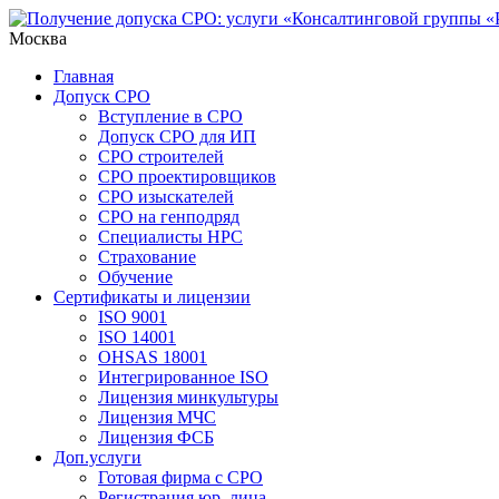
Москва
Главная
Допуск СРО
Вступление в СРО
Допуск СРО для ИП
СРО строителей
СРО проектировщиков
СРО изыскателей
СРО на генподряд
Специалисты НРС
Страхование
Обучение
Сертификаты и лицензии
ISO 9001
ISO 14001
OHSAS 18001
Интегрированное ISO
Лицензия минкультуры
Лицензия МЧС
Лицензия ФСБ
Доп.услуги
Готовая фирма с СРО
Регистрация юр. лица