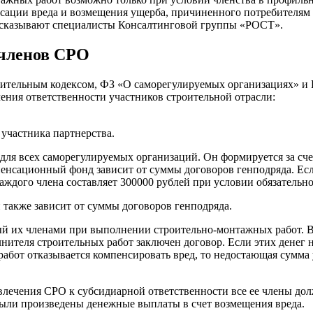
сации вреда и возмещения ущерба, причиненного потребителям 
рассказывают специалисты Консалтинговой группы «РОСТ».
 членов СРО
роительным кодексом, ФЗ «О саморегулируемых организациях» и
ения ответственности участников строительной отрасли:
участника партнерства.
для всех саморегулируемых организаций. Он формируется за с
пенсационный фонд зависит от суммы договоров генподряда. Ес
аждого члена составляет 300000 рублей при условии обязательн
 также зависит от суммы договоров генподряда.
й их членами при выполнении строительно-монтажных работ. В 
нителя строительных работ заключен договор. Если этих денег 
работ отказывается компенсировать вред, то недостающая сумма 
влечения СРО к субсидиарной ответственности все ее члены до
 были произведены денежные выплаты в счет возмещения вреда.