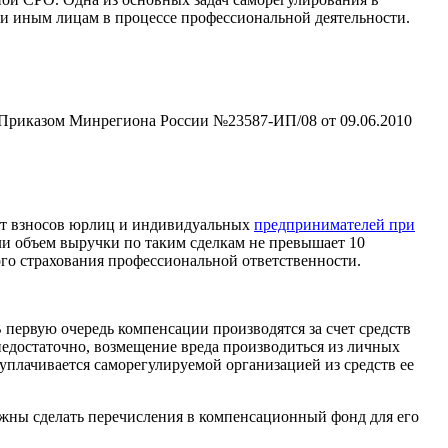
и иным лицам в процессе профессиональной деятельности.
 Приказом Минрегиона России №23587-ИП/08 от 09.06.2010
чет взносов юрлиц и индивидуальных
предпринимателей при
ли объем выручки по таким сделкам не превышает 10
ого страхования профессиональной ответственности.
первую очередь компенсации производятся за счет средств
недостаточно, возмещение вреда производиться из личных
уплачивается саморегулируемой организацией из средств ее
лжны сделать перечисления в компенсационный фонд для его