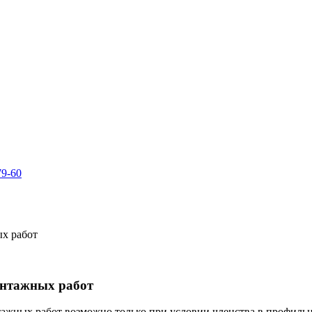
79-60
х работ
онтажных работ
ажных работ возможно только при условии членства в профильн