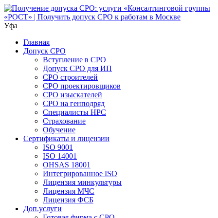
Уфа
Главная
Допуск СРО
Вступление в СРО
Допуск СРО для ИП
СРО строителей
СРО проектировщиков
СРО изыскателей
СРО на генподряд
Специалисты НРС
Страхование
Обучение
Сертификаты и лицензии
ISO 9001
ISO 14001
OHSAS 18001
Интегрированное ISO
Лицензия минкультуры
Лицензия МЧС
Лицензия ФСБ
Доп.услуги
Готовая фирма с СРО