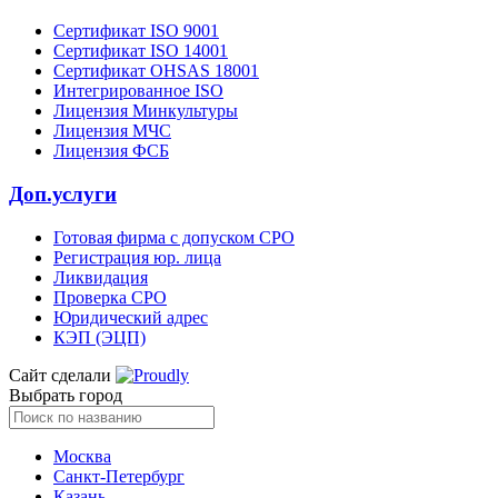
Сертификат ISO 9001
Сертификат ISO 14001
Сертификат OHSAS 18001
Интегрированное ISO
Лицензия Минкультуры
Лицензия МЧС
Лицензия ФСБ
Доп.услуги
Готовая фирма с допуском СРО
Регистрация юр. лица
Ликвидация
Проверка СРО
Юридический адрес
КЭП (ЭЦП)
Сайт сделали
Выбрать город
Москва
Санкт-Петербург
Казань