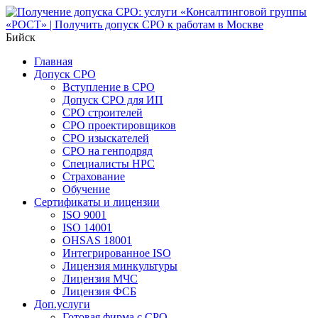
Бийск
Главная
Допуск СРО
Вступление в СРО
Допуск СРО для ИП
СРО строителей
СРО проектировщиков
СРО изыскателей
СРО на генподряд
Специалисты НРС
Страхование
Обучение
Сертификаты и лицензии
ISO 9001
ISO 14001
OHSAS 18001
Интегрированное ISO
Лицензия минкультуры
Лицензия МЧС
Лицензия ФСБ
Доп.услуги
Готовая фирма с СРО