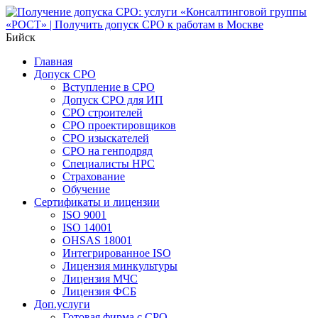
Бийск
Главная
Допуск СРО
Вступление в СРО
Допуск СРО для ИП
СРО строителей
СРО проектировщиков
СРО изыскателей
СРО на генподряд
Специалисты НРС
Страхование
Обучение
Сертификаты и лицензии
ISO 9001
ISO 14001
OHSAS 18001
Интегрированное ISO
Лицензия минкультуры
Лицензия МЧС
Лицензия ФСБ
Доп.услуги
Готовая фирма с СРО