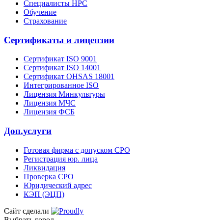
Специалисты НРС
Обучение
Страхование
Сертификаты и лицензии
Сертификат ISO 9001
Сертификат ISO 14001
Сертификат OHSAS 18001
Интегрированное ISO
Лицензия Минкультуры
Лицензия МЧС
Лицензия ФСБ
Доп.услуги
Готовая фирма с допуском СРО
Регистрация юр. лица
Ликвидация
Проверка СРО
Юридический адрес
КЭП (ЭЦП)
Сайт сделали
Выбрать город