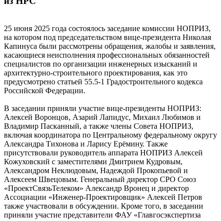
из НРС
25 июня 2025 года состоялось заседание комиссии НОПРИЗ,
на котором под председательством вице-президента Николая
Капинуса были рассмотрены обращения, жалобы и заявления,
касающиеся неисполнения профессиональных обязанностей
специалистов по организации инженерных изысканий и
архитектурно-строительного проектирования, как это
предусмотрено статьей 55.5-1 Градостроительного кодекса
Российской Федерации.
В заседании приняли участие вице-президенты НОПРИЗ:
Алексей Воронцов, Азарий Лапидус, Михаил Любимов и
Владимир Пасканный, а также члены Совета НОПРИЗ,
включая координатора по Центральному федеральному округу
Александра Тихонова и Ларису Ерёмину. Также
присутствовали руководитель аппарата НОПРИЗ Алексей
Кожуховский с заместителями Дмитрием Кудровым,
Александром Неклюдовым, Надеждой Прокопьевой и
Алексеем Швецовым. Генеральный директор СРО Союз
«ПроектСвязьТелеком» Александр Вронец и директор
Ассоциации «Инженер-Проектировщик» Алексей Петров
также участвовали в обсуждении. Кроме того, в заседании
приняли участие представители ФАУ «Главгосэкспертиза