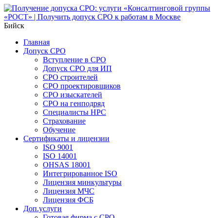
Бийск
Главная
Допуск СРО
Вступление в СРО
Допуск СРО для ИП
СРО строителей
СРО проектировщиков
СРО изыскателей
СРО на генподряд
Специалисты НРС
Страхование
Обучение
Сертификаты и лицензии
ISO 9001
ISO 14001
OHSAS 18001
Интегрированное ISO
Лицензия минкультуры
Лицензия МЧС
Лицензия ФСБ
Доп.услуги
Готовая фирма с СРО