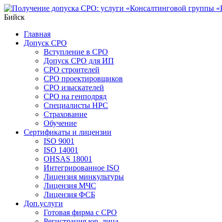
Бийск
Главная
Допуск СРО
Вступление в СРО
Допуск СРО для ИП
СРО строителей
СРО проектировщиков
СРО изыскателей
СРО на генподряд
Специалисты НРС
Страхование
Обучение
Сертификаты и лицензии
ISO 9001
ISO 14001
OHSAS 18001
Интегрированное ISO
Лицензия минкультуры
Лицензия МЧС
Лицензия ФСБ
Доп.услуги
Готовая фирма с СРО
Регистрация юр. лица