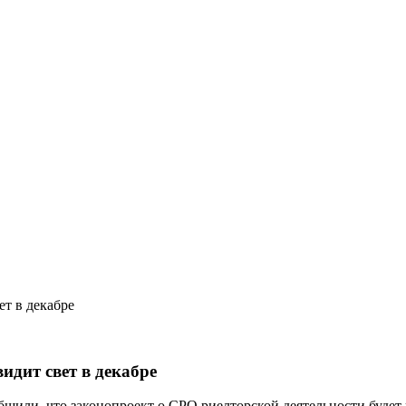
ет в декабре
идит свет в декабре
или, что законопроект о СРО риелторской деятельности будет 