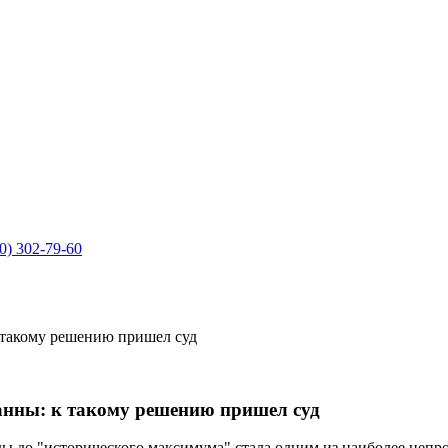
0) 302-79-60
 такому решению пришел суд
нны: к такому решению пришел суд
ы до "исторического максимума" стала одним из наиболее неп