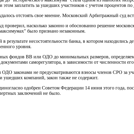
и этом заплатить за ушедших участников с учетом процентов по
 удалось отстоять свое мнение. Московский Арбитражный суд вс
проверил, насколько законно и обоснованно решение московско
 максимумах" было признано незаконным.
 в результате несостоятельности банка, в котором находились д
енного уровня.
онных фондов ВВ или ОДО до минимальных размеров, определяем
окументами саморегулятора, в зависимости от численности его 
и ОДО законами не предусматриваются взносы членов СРО за уч
и ушедших компаний, закон также не содержит.
иногласно одобрен Советом Федерации 14 июня этого года, пос
пертных заключений не было.