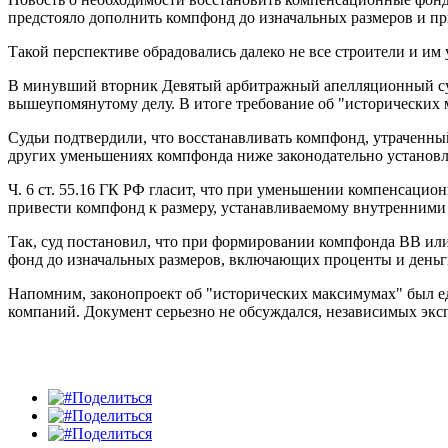
предстояло дополнить компфонд до изначальных размеров и пр
Такой перспективе обрадовались далеко не все строители и им
В минувший вторник Девятый арбитражный апелляционный суд 
вышеупомянутому делу. В итоге требование об "исторических
Судьи подтвердили, что восстанавливать компфонд, утраченный
других уменьшениях компфонда ниже законодательно установл
Ч. 6 ст. 55.16 ГК РФ гласит, что при уменьшении компенсаци
привести компфонд к размеру, устанавливаемому внутренними д
Так, суд постановил, что при формировании компфонда ВВ ил
фонд до изначальных размеров, включающих проценты и деньг
Напомним, законопроект об "исторических максимумах" был ед
компаний. Документ серьезно не обсуждался, независимых экс
Поделиться
Поделиться
Поделиться