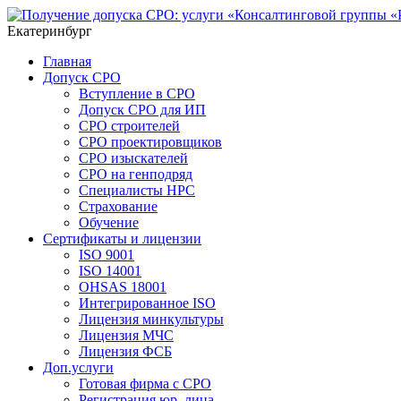
Екатеринбург
Главная
Допуск СРО
Вступление в СРО
Допуск СРО для ИП
СРО строителей
СРО проектировщиков
СРО изыскателей
СРО на генподряд
Специалисты НРС
Страхование
Обучение
Сертификаты и лицензии
ISO 9001
ISO 14001
OHSAS 18001
Интегрированное ISO
Лицензия минкультуры
Лицензия МЧС
Лицензия ФСБ
Доп.услуги
Готовая фирма с СРО
Регистрация юр. лица