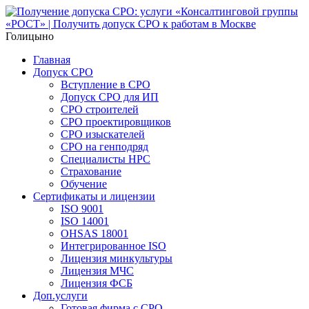
Голицыно
Главная
Допуск СРО
Вступление в СРО
Допуск СРО для ИП
СРО строителей
СРО проектировщиков
СРО изыскателей
СРО на генподряд
Специалисты НРС
Страхование
Обучение
Сертификаты и лицензии
ISO 9001
ISO 14001
OHSAS 18001
Интегрированное ISO
Лицензия минкультуры
Лицензия МЧС
Лицензия ФСБ
Доп.услуги
Готовая фирма с СРО