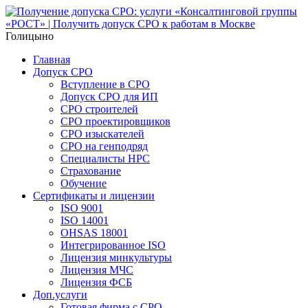
Голицыно
Главная
Допуск СРО
Вступление в СРО
Допуск СРО для ИП
СРО строителей
СРО проектировщиков
СРО изыскателей
СРО на генподряд
Специалисты НРС
Страхование
Обучение
Сертификаты и лицензии
ISO 9001
ISO 14001
OHSAS 18001
Интегрированное ISO
Лицензия минкультуры
Лицензия МЧС
Лицензия ФСБ
Доп.услуги
Готовая фирма с СРО