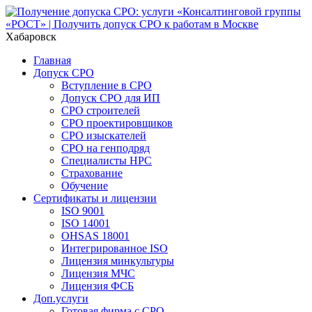
Хабаровск
Главная
Допуск СРО
Вступление в СРО
Допуск СРО для ИП
СРО строителей
СРО проектировщиков
СРО изыскателей
СРО на генподряд
Специалисты НРС
Страхование
Обучение
Сертификаты и лицензии
ISO 9001
ISO 14001
OHSAS 18001
Интегрированное ISO
Лицензия минкультуры
Лицензия МЧС
Лицензия ФСБ
Доп.услуги
Готовая фирма с СРО