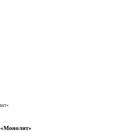
лит»
 «Монолит»