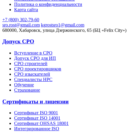
Политика о конфиденциальности
Карта сайта
+7 (800) 302-79-60
sro.rost@gmail.com
kgrostsro1@gmail.com
680000, Хабаровск, улица Дзержинского, 65 (БЦ «Felix City»)
Допуск СРО
Вступление в СРО
Допуск СРО для ИП
СРО строителей
СРО проектировщиков
СРО изыскателей
Специалисты НРС
Обучение
Страхование
Сертификаты и лицензии
Сертификат ISO 9001
Сертификат ISO 14001
Сертификат OHSAS 18001
Интегрированное ISO