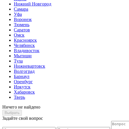
Нижний Новгород
Самара
Уфа
Воронеж
Тюмень
Саратов
Омск
Красноярск
Челябинск
Владивосток
Мытищи
Тула
Нижневартовск
Волгоград
Барнаул
Оренбург
Иркутск
Хабаровск
Тверь
Ничего не найдено
Выбрать
Задайте свой вопрос