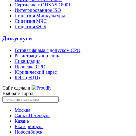
Сертификат OHSAS 18001
Интегрированное ISO
Лицензия Минкультуры
Лицензия МЧС
Лицензия ФСБ
Доп.услуги
Готовая фирма с допуском СРО
Регистрация юр. лица
Ликвидация
Проверка СРО
Юридический адрес
КЭП (ЭЦП)
Сайт сделали
Выбрать город
Москва
Санкт-Петербург
Казань
Екатеринбург
Новосибирск