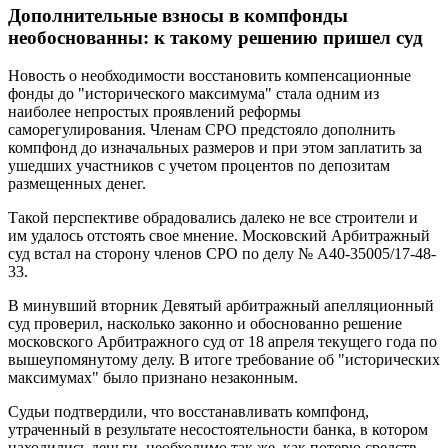
Дополнительные взносы в компфонды
необоснованны: к такому решению пришел суд
Новость о необходимости восстановить компенсационные
фонды до "исторического максимума" стала одним из
наиболее непростых проявлений реформы
саморегулирования. Членам СРО предстояло дополнить
компфонд до изначальных размеров и при этом заплатить за
ушедших участников с учетом процентов по депозитам
размещенных денег.
Такой перспективе обрадовались далеко не все строители и
им удалось отстоять свое мнение. Московский Арбитражный
суд встал на сторону членов СРО по делу № А40-35005/17-48-
33.
В минувший вторник Девятый арбитражный апелляционный
суд проверил, насколько законно и обоснованно решение
московского Арбитражного суд от 18 апреля текущего года по
вышеупомянутому делу. В итоге требование об "исторических
максимумах" было признано незаконным.
Судьи подтвердили, что восстанавливать компфонд,
утраченный в результате несостоятельности банка, в котором
находились деньги, необходимо так же, как потерю средств