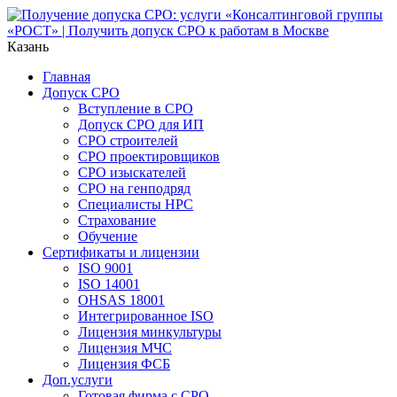
Казань
Главная
Допуск СРО
Вступление в СРО
Допуск СРО для ИП
СРО строителей
СРО проектировщиков
СРО изыскателей
СРО на генподряд
Специалисты НРС
Страхование
Обучение
Сертификаты и лицензии
ISO 9001
ISO 14001
OHSAS 18001
Интегрированное ISO
Лицензия минкультуры
Лицензия МЧС
Лицензия ФСБ
Доп.услуги
Готовая фирма с СРО