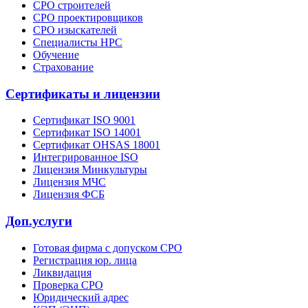
СРО строителей
СРО проектировщиков
СРО изыскателей
Специалисты НРС
Обучение
Страхование
Сертификаты и лицензии
Сертификат ISO 9001
Сертификат ISO 14001
Сертификат OHSAS 18001
Интегрированное ISO
Лицензия Минкультуры
Лицензия МЧС
Лицензия ФСБ
Доп.услуги
Готовая фирма с допуском СРО
Регистрация юр. лица
Ликвидация
Проверка СРО
Юридический адрес