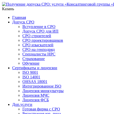
Казань
Главная
Допуск СРО
Вступление в СРО
Допуск СРО для ИП
СРО строителей
СРО проектировщиков
СРО изыскателей
СРО на генподряд
Специалисты НРС
Страхование
Обучение
Сертификаты и лицензии
ISO 9001
ISO 14001
OHSAS 18001
Интегрированное ISO
Лицензия минкультуры
Лицензия МЧС
Лицензия ФСБ
Доп.услуги
Готовая фирма с СРО
Регистрация юр. лица