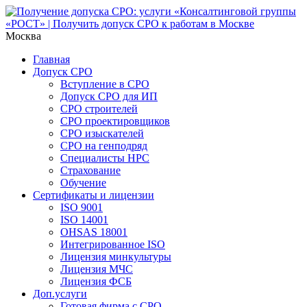
Москва
Главная
Допуск СРО
Вступление в СРО
Допуск СРО для ИП
СРО строителей
СРО проектировщиков
СРО изыскателей
СРО на генподряд
Специалисты НРС
Страхование
Обучение
Сертификаты и лицензии
ISO 9001
ISO 14001
OHSAS 18001
Интегрированное ISO
Лицензия минкультуры
Лицензия МЧС
Лицензия ФСБ
Доп.услуги
Готовая фирма с СРО