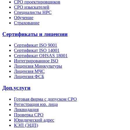
СРО проектировщиков
СРО изыскателей
Специалисты НРС
Обучение
Страхование
Сертификаты и лицензии
Сертификат ISO 9001
Сертификат ISO 14001
Сертификат OHSAS 18001
Интегрированное ISO
Лицензия Минкультуры
Лицензия МЧС
Лицензия ФСБ
Доп.услуги
Готовая фирма с допуском СРО
Регистрация юр. лица
Ликвидация
Проверка СРО
Юридический адрес
КЭП (ЭЦП)