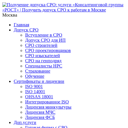
Москва
Главная
Допуск СРО
Вступление в СРО
Допуск СРО для ИП
СРО строителей
СРО проектировщиков
СРО изыскателей
СРО на генподряд
Специалисты НРС
Страхование
Обучение
Сертификаты и лицензии
ISO 9001
ISO 14001
OHSAS 18001
Интегрированное ISO
Лицензия минкультуры
Лицензия МЧС
Лицензия ФСБ
Доп.услуги
Готовая фирма с СРО