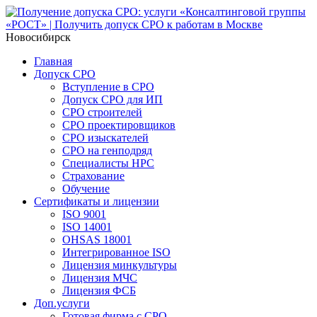
Новосибирск
Главная
Допуск СРО
Вступление в СРО
Допуск СРО для ИП
СРО строителей
СРО проектировщиков
СРО изыскателей
СРО на генподряд
Специалисты НРС
Страхование
Обучение
Сертификаты и лицензии
ISO 9001
ISO 14001
OHSAS 18001
Интегрированное ISO
Лицензия минкультуры
Лицензия МЧС
Лицензия ФСБ
Доп.услуги
Готовая фирма с СРО