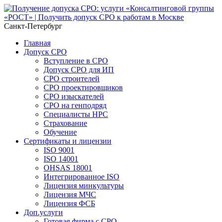
Санкт-Петербург
Главная
Допуск СРО
Вступление в СРО
Допуск СРО для ИП
СРО строителей
СРО проектировщиков
СРО изыскателей
СРО на генподряд
Специалисты НРС
Страхование
Обучение
Сертификаты и лицензии
ISO 9001
ISO 14001
OHSAS 18001
Интегрированное ISO
Лицензия минкультуры
Лицензия МЧС
Лицензия ФСБ
Доп.услуги
Готовая фирма с СРО