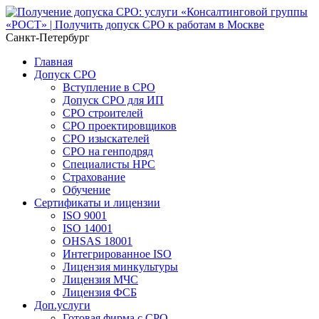
Санкт-Петербург
Главная
Допуск СРО
Вступление в СРО
Допуск СРО для ИП
СРО строителей
СРО проектировщиков
СРО изыскателей
СРО на генподряд
Специалисты НРС
Страхование
Обучение
Сертификаты и лицензии
ISO 9001
ISO 14001
OHSAS 18001
Интегрированное ISO
Лицензия минкультуры
Лицензия МЧС
Лицензия ФСБ
Доп.услуги
Готовая фирма с СРО